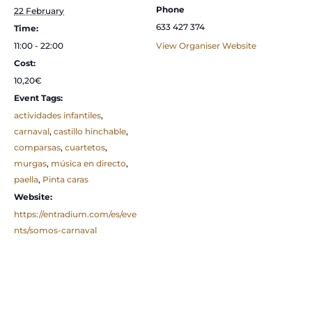
Phone
22 February
633 427 374
Time:
11:00 - 22:00
View Organiser Website
Cost:
10,20€
Event Tags:
actividades infantiles
,
carnaval
,
castillo hinchable
,
comparsas
,
cuartetos
,
murgas
,
música en directo
,
paella
,
Pinta caras
Website:
https://entradium.com/es/eve
nts/somos-carnaval