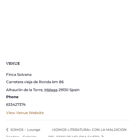
VENUE
Finca Solvana
Carretera vieja de Ronda km 86
Alhauriín de la Torre
,
Málaga
29130
Spain
Phone
633427374
View Venue Website
SOMOS – Lounge
«SOMOS LITERATURA» CON LA MALDICIÓN
Garden – Callejón
DEL SEXO DE HELENA CUETO