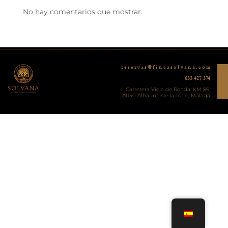
No hay comentarios que mostrar.
r e s e r v a s @ f i n c a s o l v a n a . c o m
633 427 374
Carretera Vieja de Ronda, KM 86,
29130 Alhaurín de la Torre, Málaga