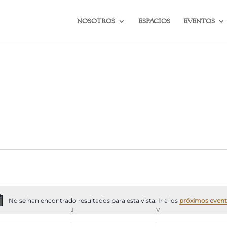
NOSOTROS
ESPACIOS
EVENTOS
No se han encontrado resultados para esta vista. Ir a los
próximos even
Aviso
ÉRCOLES
J
JUEVES
V
VIERNES