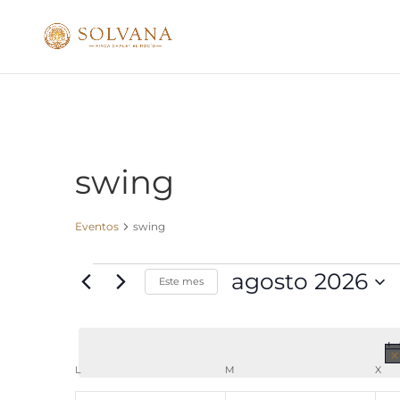
swing
Eventos
swing
Eventos
agosto 2026
Este mes
Seleccionar
fecha.
Calendario
L
LUNES
M
MARTES
X
MI
de