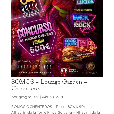
SOMOS – Lounge Garden –
Ochenteros
por
gmgm1976
|
Abr 30, 2026
SOMOS OCHENTEROS – Fiesta 80’s & 90’s en
Alhaurín de la Torre Finca Solvana – Alhaurín de la