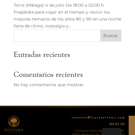
Torre (Málaga) 4 de julio De 18:00 a 02:00 h
Prepárate para viajar en el tiempo y revivir los
mejores temazos de los años 80 y 90 en una noche
llena de ritmo, nostalgia y...
Buscar
Entradas recientes
Comentarios recientes
No hay comentarios que mostrar.
r e s e r v a s @ f i n c a s o l v a n a . c o m
633 427 374
Carretera Vieja de Ronda, KM 86,
29130 Alhaurín de la Torre, Málaga