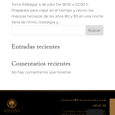
Torre (Málaga) 4 de julio De 18:00 a 02:00 h
Prepárate para viajar en el tiempo y revivir los
mejores temazos de los años 80 y 90 en una noche
llena de ritmo, nostalgia y...
Buscar
Entradas recientes
Comentarios recientes
No hay comentarios que mostrar.
r e s e r v a s @ f i n c a s o l v a n a . c o m
633 427 374
Carretera Vieja de Ronda, KM 86,
29130 Alhaurín de la Torre, Málaga