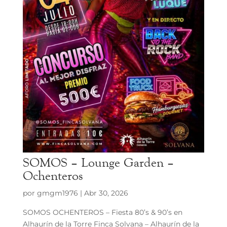
SOMOS – Lounge Garden –
Ochenteros
por
gmgm1976
|
Abr 30, 2026
SOMOS OCHENTEROS – Fiesta 80’s & 90’s en
Alhaurín de la Torre Finca Solvana – Alhaurín de la