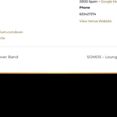
29130
Spain
+ Google M
Phone
633427374
View Venue Website
adium.com/even
rta
over Band
SOMOS – Lounge