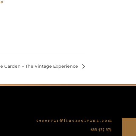
ap
 Garden – The Vintage Experience
r e s e r v a s @ f i n c a s o l v a n a . c o m
633 427 374