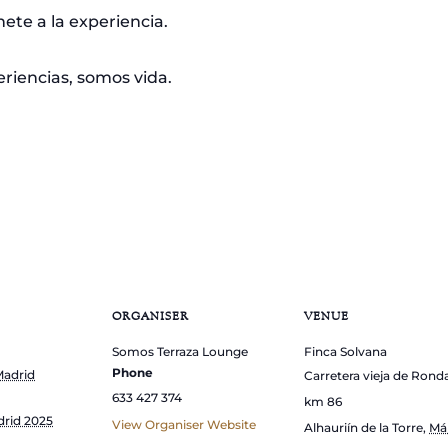
ete a la experiencia.
iencias, somos vida.
ORGANISER
VENUE
Somos Terraza Lounge
Finca Solvana
Phone
Madrid
Carretera vieja de Rond
633 427 374
km 86
rid 2025
View Organiser Website
Alhauriín de la Torre
,
Má