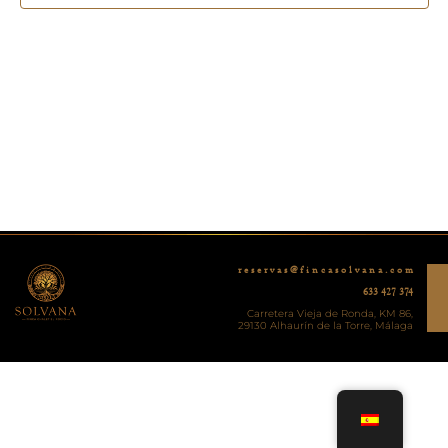
r e s e r v a s @ f i n c a s o l v a n a . c o m
633 427 374
Carretera Vieja de Ronda, KM 86,
29130 Alhaurín de la Torre, Málaga