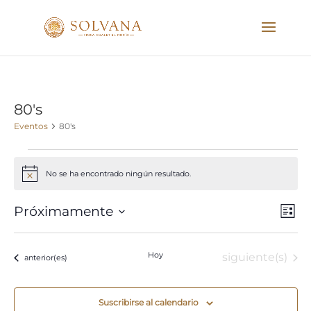
80's
Eventos
80's
Eventos
No se ha encontrado ningún resultado.
Aviso
Nave
Nav
Próximamente
Lista
de
de
Seleccionar
vist
vista
fecha.
de
Hoy
Eventos
siguiente(s)
Eventos
anterior(es)
Eve
Suscribirse al calendario