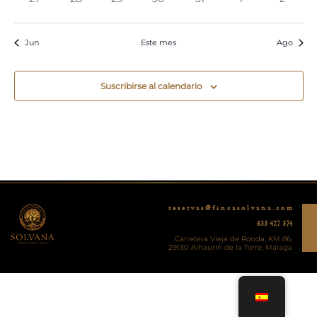
eventos
eventos
eventos
eventos
eventos
eventos
evento
Jun
Este mes
Ago
Suscribirse al calendario
r e s e r v a s @ f i n c a s o l v a n a . c o m
633 427 374
Carretera Vieja de Ronda, KM 86,
29130 Alhaurín de la Torre, Málaga