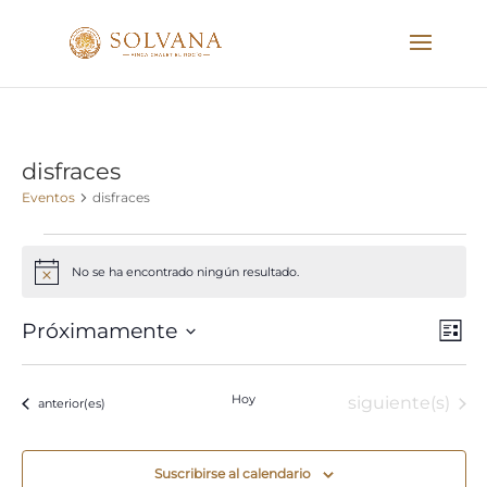
disfraces
Eventos
disfraces
Eventos
No se ha encontrado ningún resultado.
Aviso
Nave
Nav
Próximamente
Lista
de
de
Seleccionar
vist
vista
fecha.
de
Hoy
Eventos
siguiente(s)
Eventos
anterior(es)
Eve
Suscribirse al calendario