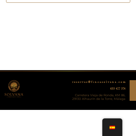
r e s e r v a s @ f i n c a s o l v a n a . c o m
633 427 374
Carretera Vieja de Ronda, KM 86,
29130 Alhaurín de la Torre, Málaga