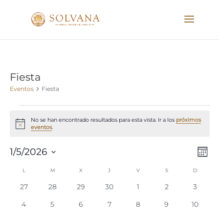
Fiesta
Eventos
Fiesta
Eventos
No se han encontrado resultados para esta vista. Ir a los
próximos
Aviso
eventos
.
Nave
Nav
1/5/2026
Mes
de
de
Seleccionar
Calendario
vist
L
LUNES
M
MARTES
X
MIÉRCOLES
J
JUEVES
V
VIERNES
S
SÁBADO
D
DOMIN
vista
fecha.
de
de
0
0
0
0
0
0
0
27
28
29
30
1
2
3
Eve
Eventos
eventos
eventos
eventos
eventos
eventos
eventos
evento
0
0
0
0
0
0
0
4
5
6
7
8
9
10
eventos
eventos
eventos
eventos
eventos
eventos
eventos