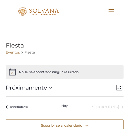
Fiesta
Eventos
Fiesta
Eventos
No se ha encontrado ningún resultado.
Aviso
Nave
Nav
Próximamente
Lista
de
de
Seleccionar
vist
vista
fecha.
de
Hoy
Eventos
siguiente(s)
Eventos
anterior(es)
Eve
Suscribirse al calendario