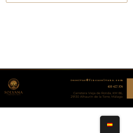
r e s e r v a s @ f i n c a s o l v a n a . c o m
633 427 374
Carretera Vieja de Ronda, KM 86,
29130 Alhaurín de la Torre, Málaga