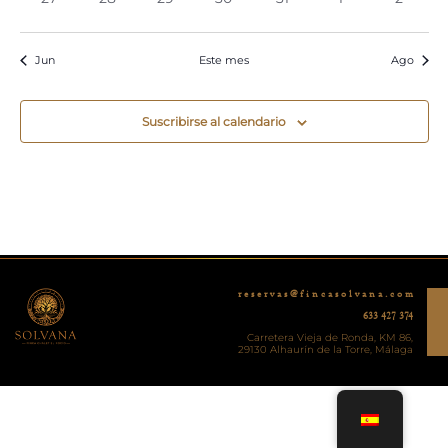
eventos
eventos
eventos
eventos
eventos
eventos
evento
Jun
Este mes
Ago
Suscribirse al calendario
r e s e r v a s @ f i n c a s o l v a n a . c o m
633 427 374
Carretera Vieja de Ronda, KM 86,
29130 Alhaurín de la Torre, Málaga